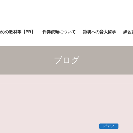
勧めの教材等【PR】
伴奏依頼について
独墺への音大留学
練習
ブログ
ピアノ