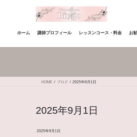
コ
ナ
ン
ビ
テ
ゲ
ン
ー
ツ
シ
ホーム
講師プロフィール
レッスンコース・料金
お
へ
ョ
ス
ン
キ
に
ッ
移
プ
動
HOME
ブログ
2025年9月1日
2025年9月1日
2025年9月1日