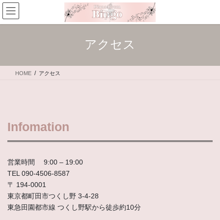
コ
ナ
ン
ビ
テ
ゲ
ン
ー
アクセス
ツ
シ
へ
ョ
ス
ン
HOME
アクセス
キ
に
ッ
移
プ
動
Infomation
営業時間 9:00 – 19:00
TEL 090-4506-8587
〒 194-0001
東京都町田市つくし野 3-4-28
東急田園都市線 つくし野駅から徒歩約10分